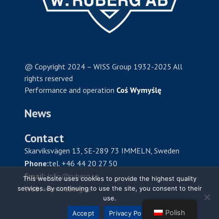
@ Copyright 2024 – WISS Group 1932-2025 All
rights reserved
Performance and operation
Coś Wymyślę
News
Contact
Skarviksvägen 13, SE-289 73 IMMELN, Sweden
Phone:
tel. +46 44 20 27 50
Email:
info@ruberg.se
This website uses cookies to provide the highest quality
Web:
www.ruberg.se
services. By continuing to use the site, you consent to their
use.
Polish
Accept
Privacy Policy