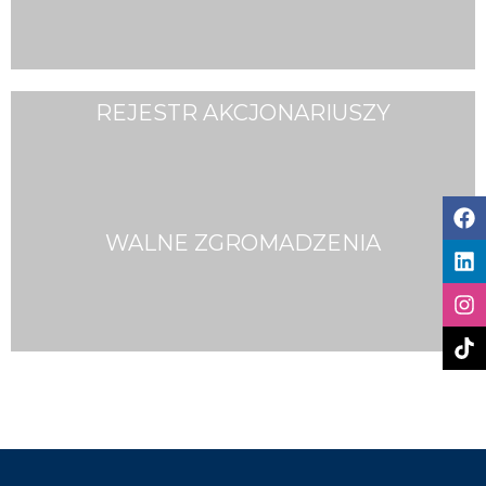
REJESTR AKCJONARIUSZY
WALNE ZGROMADZENIA